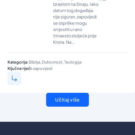
Izraelom na Sinaju. Iako
datum tog događaja
nije siguran, zapovijedi
se otprilike mogu
smjestiti u rano
trinaesto stoljeće prije
Krista. Na...
,
,
Kategorija:
Biblija
Duhovnost
Teologija
Ključne riječi:
zapovijedi
Učitaj više