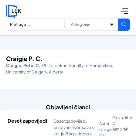
Craigie P. C.
Craigie, Peter C.
, Ph.D., dekan, Faculty of Humanities,
University of Calgary, Alberta.
Objavljeni članci
Prevoditelj:
Deset zapovijedi
Deset zapovijedi,
D.
Autor:
osnovni zakon saveza
Jambrek
Craigie
koji je Bog sklopio s
P. C.