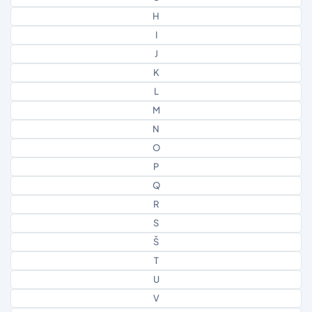
H
I
J
K
L
M
N
O
P
Q
R
S
Š
T
U
V