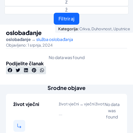
Z
Ž
Filtriraj
,
,
Kategorija:
Crkva
Duhovnost
Uputnice
oslobađanje
oslobađanje
→
služba oslobađanja
Objavljeno: 1 srpnja, 2024
No data was found
Podijelite članak
Srodne objave
život vječni
život vječni → vječni život
No data
was
...
found