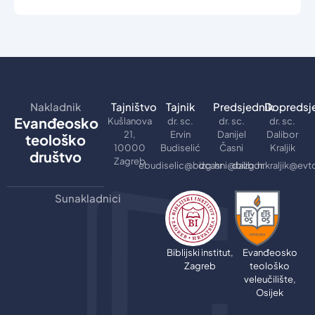
Nakladnik
Tajništvo
Tajnik
Predsjednik
Dopredsj
Evanđeosko
Kušlanova
dr. sc.
dr. sc.
dr. sc.
21,
Ervin
Danijel
Dalibor
teološko
10000
Budiselić
Časni
Kraljik
društvo
Zagreb
ebudiselic@bizg.hr
dcasni@bizg.hr
dalibor.kraljik@evt
Sunakladnici
Biblijski institut,
Evanđeosko
Zagreb
teološko
veleučilište,
Osijek