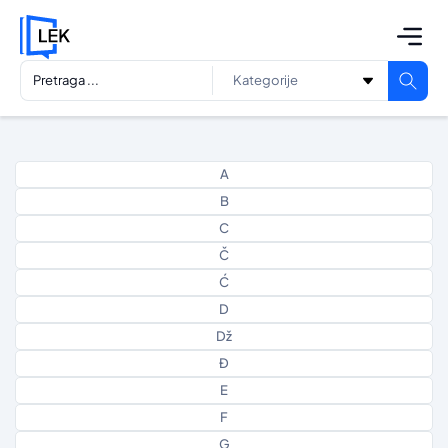
A
B
C
Č
Ć
D
Dž
Đ
E
F
G