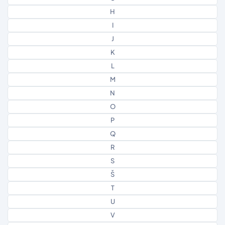
H
I
J
K
L
M
N
O
P
Q
R
S
Š
T
U
V