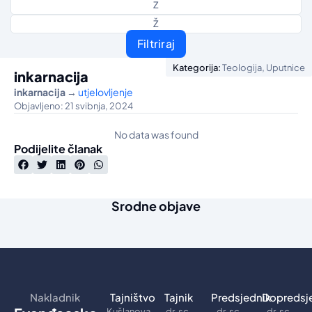
Z
Ž
Filtriraj
,
Kategorija:
Teologija
Uputnice
inkarnacija
inkarnacija
→
utjelovljenje
Objavljeno: 21 svibnja, 2024
No data was found
Podijelite članak
Srodne objave
Nakladnik
Tajništvo
Tajnik
Predsjednik
Dopredsj
Kušlanova
dr. sc.
dr. sc.
dr. sc.