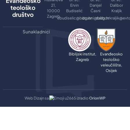
Evanđeosko
21,
Ervin
Danijel
Dalibor
teološko
10000
Budiselić
Časni
Kraljik
društvo
Zagreb
ebudiselic@bizg.hr
dcasni@bizg.hr
dalibor.kraljik@evt
Sunakladnici
Biblijski institut,
Evanđeosko
Zagreb
teološko
veleučilište,
Osijek
Web Dizajn sa
izradio
OrionWP