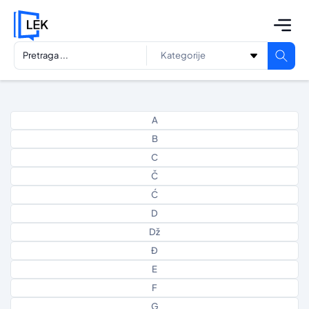
A
B
C
Č
Ć
D
Dž
Đ
E
F
G