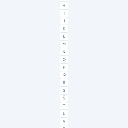
H
I
J
K
L
M
N
O
P
Q
R
S
Š
T
U
V