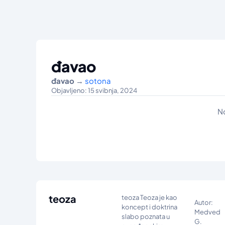
đavao
đavao
→
sotona
Objavljeno: 15 svibnja, 2024
N
teoza
teoza Teoza je kao
Autor:
koncept i doktrina
Medved
slabo poznata u
G.