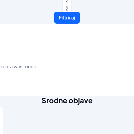
Z
Ž
Filtriraj
o data was found
Srodne objave