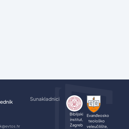
Sunakladnici
ednik
Biblijski
Evanđeosko
institut,
teološko
Zagreb
jik@evtos.hr
veleučilište,