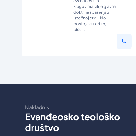
evanđeoskim
krugovima, ali je glavna
doktrina spasenja u
istočnoj crkvi. No
postoje autori koji
pišu...
Nakladnik
Evanđeosko teološko
društvo