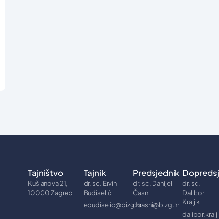
Tajništvo
Tajnik
Predsjednik
Dopredsj
Kušlanova 21,
dr. sc. Ervin
dr. sc. Danijel
dr. sc.
10000 Zagreb
Budiselić
Časni
Dalibor
Kraljik
ebudiselic@bizg.hr
dcasni@bizg.hr
dalibor.kral