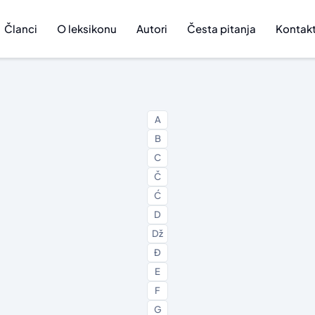
Članci
O leksikonu
Autori
Česta pitanja
Kontak
A
B
C
Č
Ć
D
Dž
Đ
E
F
G