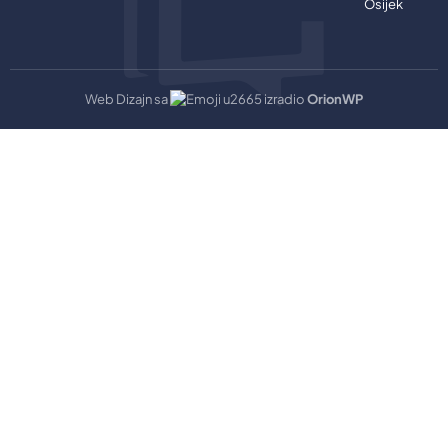
Osijek
Web Dizajn sa
izradio
OrionWP