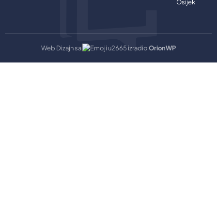
Osijek
Web Dizajn sa
izradio
OrionWP